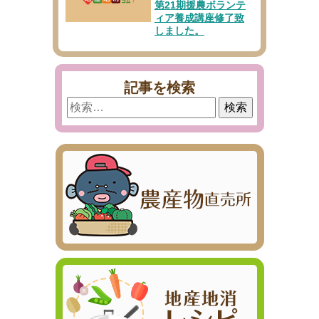
第21期援農ボランテ
ィア養成講座修了致
しました。
記事を検索
検
索: