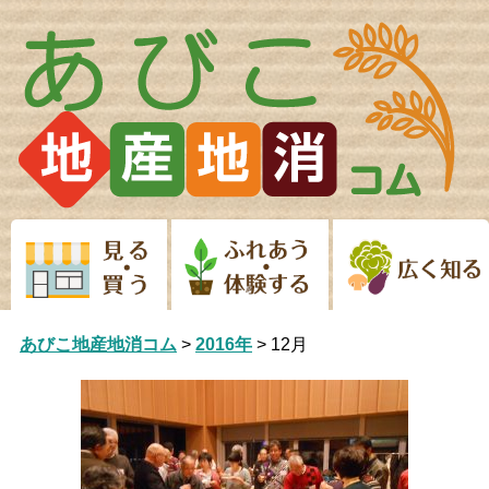
Skip
to
content
あびこ地産地消コム
>
2016年
>
12月