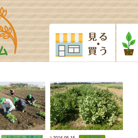
お知らせ
,
援農ボラ
)
2016.05.15
今月の旬