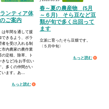
春～夏の農産物 (5月
ボランティア体
～６月) そら豆など豆
のご案内
類が旬で多く出回って
ます
」は年間を通して援
加できるよう、ボラ
立派に育ったそら豆畑です。
望者を受け入れる制
〈５月中旬〉
に市内農家の農作業
苗の定植、除草、ト
もっと読む
かきなど)をお手伝い
す。多くの仲間がい
ています。あ…
もっと読む