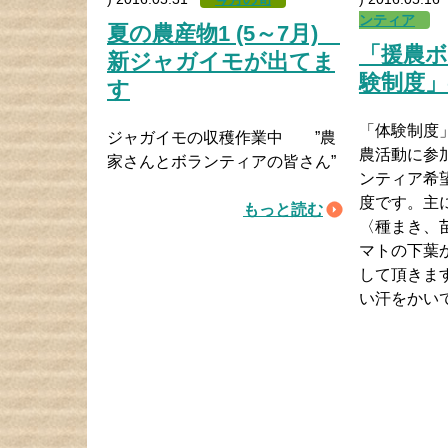
ンティア
夏の農産物1 (5～7月)
「援農
新ジャガイモが出てま
験制度」
す
「体験制度
ジャガイモの収穫作業中 ”農
農活動に参
家さんとボランティアの皆さん”
ンティア希
度です。主
もっと読む
〈種まき、
マトの下葉
して頂きま
い汗をかい