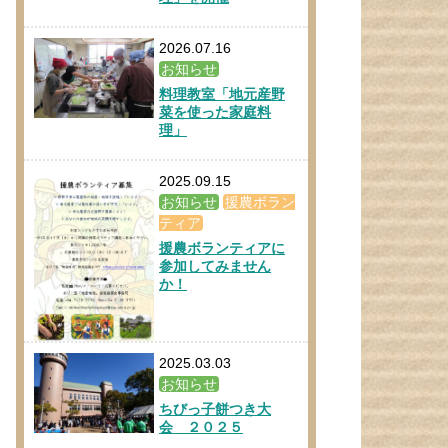
2026.07.16
お知らせ
料理教室「地元産野
菜を使った家庭料
理」
2025.09.15
お知らせ
援農ボラン
ティア
援農ボランティアに
参加してみません
か！
2025.03.03
お知らせ
ちびっ子餅つき大
会 ２０２５