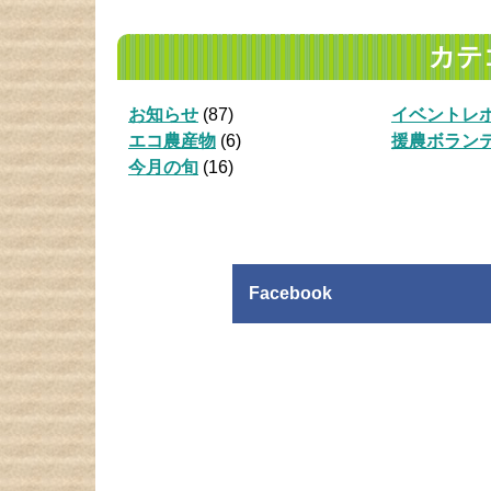
カテ
お知らせ
(87)
イベントレ
エコ農産物
(6)
援農ボラン
今月の旬
(16)
Facebook