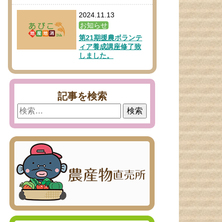
2024.11.13
お知らせ
第21期援農ボランテ
ィア養成講座修了致
しました。
記事を検索
検
索: