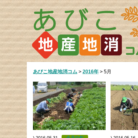
Skip
to
content
あびこ地産地消コム
>
2016年
>
5月
)
2016.05.31
今月の旬
)
2016.05.16