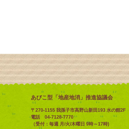
あびこ型「地産地消」推進協議会
〒270-1155 我孫子市高野山新田193 水の館2F
電話 04-7128-7770
（受付：毎週 月/火/木曜日 9時～17時)