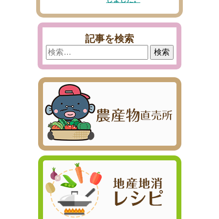
記事を検索
検
索: