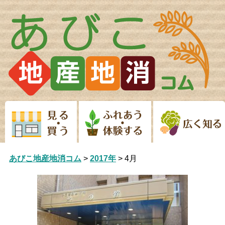
Skip
to
content
あびこ地産地消コム
>
2017年
>
4月