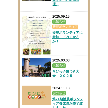
理」
2025.09.15
お知らせ
援農ボランティア
援農ボランティアに
参加してみません
か！
2025.03.03
お知らせ
ちびっ子餅つき大
会 ２０２５
2024.11.13
お知らせ
第21期援農ボランテ
ィア養成講座修了致
しました。