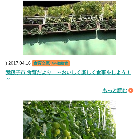
)
2017.04.16
食育交流
,
学校給食
我孫子市 食育だより ～おいしく楽しく食事をしよう！
～
もっと読む