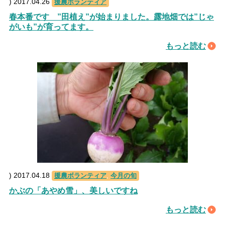
)
2017.04.26
援農ボランティア
春本番です ”田植え”が始まりました。露地畑では”じゃ
がいも”が育ってます。
もっと読む
)
2017.04.18
援農ボランティア
,
今月の旬
かぶの「あやめ雪」、美しいですね
もっと読む