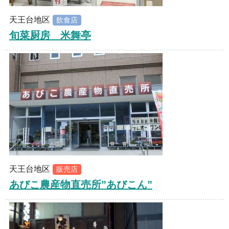
天王台地区
飲食店
旬菜厨房 米舞亭
天王台地区
販売店
あびこ農産物直売所”あびこん”