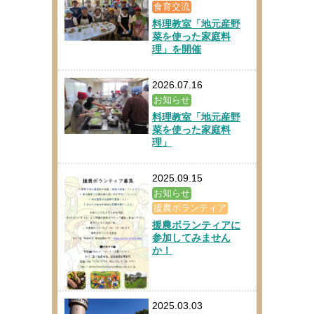
食育交流
料理教室「地元産野
菜を使った家庭料
理」を開催
2026.07.16
お知らせ
料理教室「地元産野
菜を使った家庭料
理」
2025.09.15
お知らせ
援農ボランティア
援農ボランティアに
参加してみません
か！
2025.03.03