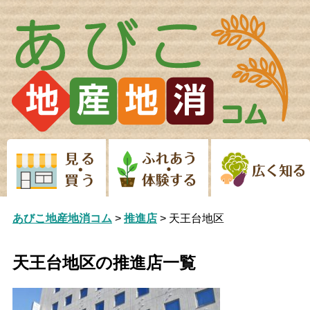
Skip
to
content
あびこ地産地消コム
>
推進店
>
天王台地区
天王台地区の推進店一覧