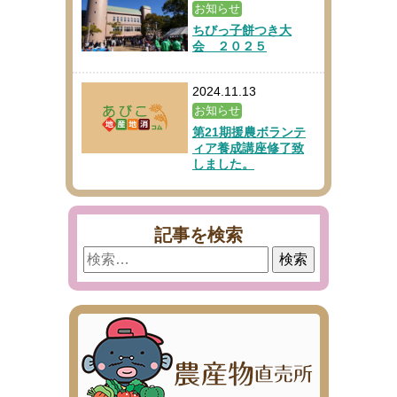
お知らせ
ちびっ子餅つき大
会 ２０２５
2024.11.13
お知らせ
第21期援農ボランテ
ィア養成講座修了致
しました。
記事を検索
検
索: