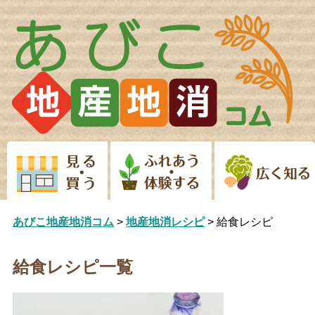
Skip
to
content
あびこ地産地消コム
>
地産地消レシピ
>
給食レシピ
給食レシピ一覧