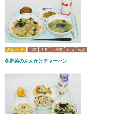
給食レシピ
白菜
人参
小松菜
かぶ
ねぎ
冬野菜のあんかけチャーハン