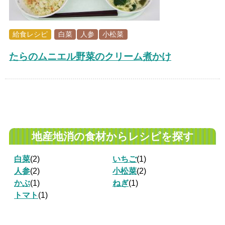
給食レシピ
白菜
人参
小松菜
たらのムニエル野菜のクリーム煮かけ
地産地消の食材からレシピを探す
白菜
(2)
いちご
(1)
人参
(2)
小松菜
(2)
かぶ
(1)
ねぎ
(1)
トマト
(1)