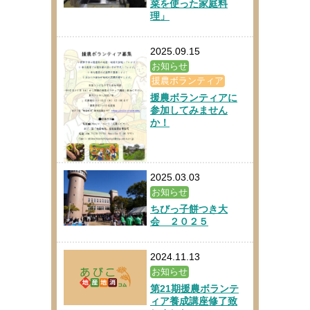
菜を使った家庭料
理」
2025.09.15
お知らせ
援農ボランティア
援農ボランティアに
参加してみません
か！
2025.03.03
お知らせ
ちびっ子餅つき大
会 ２０２５
2024.11.13
お知らせ
第21期援農ボランテ
ィア養成講座修了致